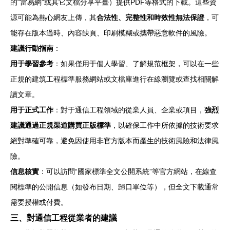
的“當易網”或其它文檔分享平臺）提供PDF等格式的下載。這些資
源可能為熱心網友上傳，其
合法性、完整性和時效性無法保證
，可
能存在版本過時、內容缺頁、印刷模糊或攜帶惡意軟件的風險。
建議行動指南
：
用于學習參考
：如果僅用于個人學習、了解規范框架，可以在一些
正規的建筑工程標準服務網站或文檔庫進行在線瀏覽或查找相關解
讀文章。
用于正式工作
：對于通信工程領域的從業人員、企業或項目，
強烈
建議通過正規渠道購買正版標準
，以確保工作中所依據的技術要求
絕對準確可靠，避免因使用非官方版本而產生的技術風險和法律風
險。
信息核實
：可以訪問“國家標準全文公開系統”等官方網站，在線查
閱標準的公開信息（如發布日期、歸口單位等），但全文下載通常
需要授權或付費。
三、對通信工程從業者的建議