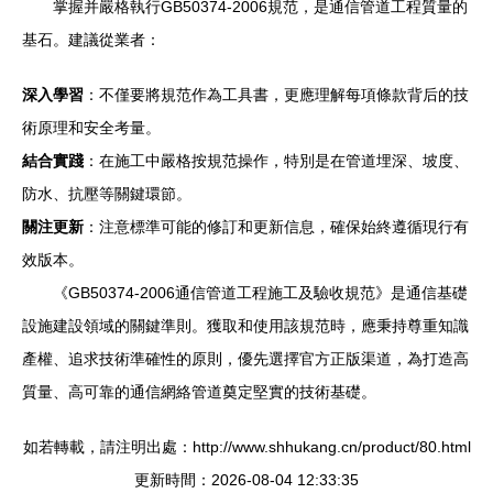
掌握并嚴格執行GB50374-2006規范，是通信管道工程質量的
基石。建議從業者：
深入學習
：不僅要將規范作為工具書，更應理解每項條款背后的技
術原理和安全考量。
結合實踐
：在施工中嚴格按規范操作，特別是在管道埋深、坡度、
防水、抗壓等關鍵環節。
關注更新
：注意標準可能的修訂和更新信息，確保始終遵循現行有
效版本。
《GB50374-2006通信管道工程施工及驗收規范》是通信基礎
設施建設領域的關鍵準則。獲取和使用該規范時，應秉持尊重知識
產權、追求技術準確性的原則，優先選擇官方正版渠道，為打造高
質量、高可靠的通信網絡管道奠定堅實的技術基礎。
如若轉載，請注明出處：http://www.shhukang.cn/product/80.html
更新時間：2026-08-04 12:33:35