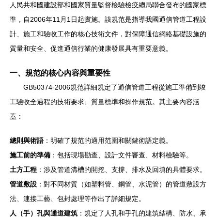
人民共和國建設部和國家質量監督檢驗檢疫總局聯合發布的國家標
準，自2006年11月1日起實施。該規范是指導我國通信管道工程設
計、施工和驗收工作的核心技術文件，對保障通信網絡基礎設施的
質量和安全、促進通信行業的健康發展具有重要意義。
一、規范的核心內容與重要性
GB50374-2006規范詳細規定了通信管道工程從施工準備到竣
工驗收全過程的技術要求、質量標準和操作規范。其主要內容涵
蓋：
總則與術語
：明確了規范的適用范圍和關鍵術語定義。
施工前的準備
：包括現場勘查、設計文件審查、材料檢驗等。
土方工程
：涉及管道溝槽的開挖、支撐、排水及回填的具體要求。
管道敷設
：對不同材質（如塑料管、鋼管、水泥管）的管道敷設方
法、連接工藝、包封處理等作出了詳細規定。
人（手）孔與通道建筑
：規定了人孔和手孔的建筑結構、防水、承